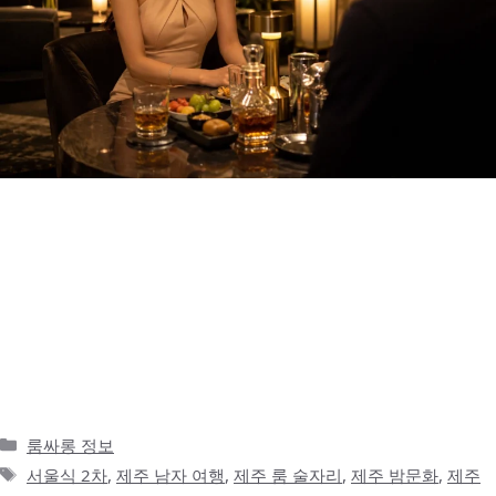
서울식 2차는 빠르게 분위기를 이어가는 방식이다 서울에서 술자리
를 하다 보면 1차 이후의 흐름이 비교적 빠르게 이어집니다. 식사를
마치고 나면 가까운 노래방, 가라오케, 라운지, 프라이빗룸으로 이동
하는 경우가 많고, 장소를 오래 고민하기보다는 지금 분위기를 바로
이어갈 수 있는 곳을 찾게 됩니다. 특히 송파나 잠실처럼 도심형 술
자리가 익숙한 지역에서는 이런 흐름이 더 자연스럽습니다. 회식 후
2차, 지인 모임, …
더 읽기
카
룸싸롱 정보
테
태
서울식 2차
,
제주 남자 여행
,
제주 룸 술자리
,
제주 밤문화
,
제주
고
그