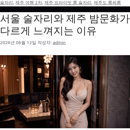
술자리
,
제주 여행 2차
,
제주 프라이빗 룸 술자리
,
제주도 룸싸롱
리
서울 술자리와 제주 밤문화가
다르게 느껴지는 이유
2026년 06월 12일
작성자:
admin