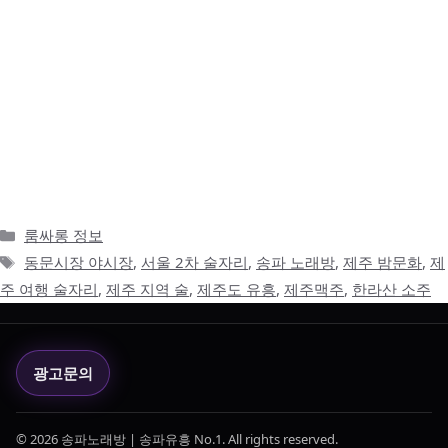
서울의 2차는 빠르고 익숙하게 이어진다 서울에서 술자리를 하다 보
면 1차 이후의 흐름이 꽤 익숙하게 이어집니다. 송파, 잠실, 강남, 건
대, 홍대처럼 사람들이 많이 모이는 지역에서는 식사를 마치고 바로
노래방이나 가라오케, 라운지, 프라이빗룸으로 이동하는 경우가 많
습니다. 장소 간 이동도 빠르고, 선택지도 많고, 늦은 시간까지 이어
지는 분위기도 자연스럽습니다. 특히 송파나 잠실 쪽 술자리는 도심
형 2차에 가깝습니다. 회사 회식 …
더 읽기
카
룸싸롱 정보
테
태
동문시장 야시장
,
서울 2차 술자리
,
송파 노래방
,
제주 밤문화
,
제
고
그
주 여행 술자리
,
제주 지역 술
,
제주도 유흥
,
제주맥주
,
한라산 소주
리
광고문의
© 2026 송파노래방 | 송파유흥 No.1. All rights reserved.