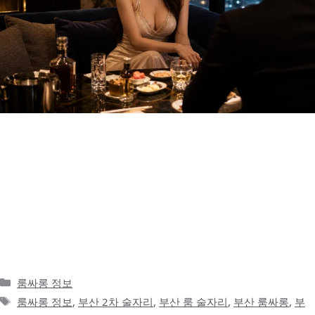
부산에서 룸싸롱 정보를 찾으면 왜 헷갈릴까 부산에서 룸싸롱 정보
를 처음 찾아보면 생각보다 헷갈리는 부분이 많습니다. 검색을 해보
면 비슷한 제목의 글은 많이 나오지만, 실제로 어떤 지역을 기준으로
봐야 하는지, 가격 구조는 어떻게 되는지, 예약은 어떤 식으로 해야
하는지 명확하게 정리된 정보는 많지 않습니다. 특히 처음 부산에 방
문하는 사람이라면 서면, 해운대, 광안리, 남포동처럼 지역 이름은
익숙해도 각각의 …
더 읽기
카
룸싸롱 정보
테
태
룸싸롱 정보
,
부산 2차 술자리
,
부산 룸 술자리
,
부산 룸싸롱
,
부
고
그