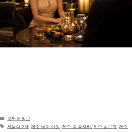
서울식 2차는 빠르게 분위기를 이어가는 방식이다 서울에서 술자리
를 하다 보면 1차 이후의 흐름이 비교적 빠르게 이어집니다. 식사를
마치고 나면 가까운 노래방, 가라오케, 라운지, 프라이빗룸으로 이동
하는 경우가 많고, 장소를 오래 고민하기보다는 지금 분위기를 바로
이어갈 수 있는 곳을 찾게 됩니다. 특히 송파나 잠실처럼 도심형 술
자리가 익숙한 지역에서는 이런 흐름이 더 자연스럽습니다. 회식 후
2차, 지인 모임, …
더 읽기
카
룸싸롱 정보
테
태
서울식 2차
,
제주 남자 여행
,
제주 룸 술자리
,
제주 밤문화
,
제주
고
그