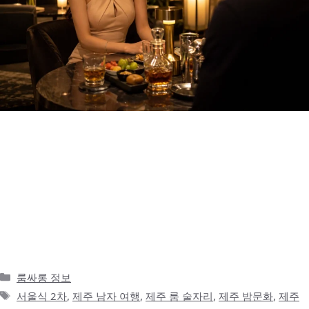
서울식 2차는 빠르게 분위기를 이어가는 방식이다 서울에서 술자리
를 하다 보면 1차 이후의 흐름이 비교적 빠르게 이어집니다. 식사를
마치고 나면 가까운 노래방, 가라오케, 라운지, 프라이빗룸으로 이동
하는 경우가 많고, 장소를 오래 고민하기보다는 지금 분위기를 바로
이어갈 수 있는 곳을 찾게 됩니다. 특히 송파나 잠실처럼 도심형 술
자리가 익숙한 지역에서는 이런 흐름이 더 자연스럽습니다. 회식 후
2차, 지인 모임, …
더 읽기
카
룸싸롱 정보
테
태
서울식 2차
,
제주 남자 여행
,
제주 룸 술자리
,
제주 밤문화
,
제주
고
그