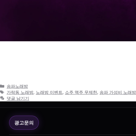
송파 노래방 퍼블릭룸에서 즐기는 소주 맥주 무제한 이벤트 – 가
술로 즐기는 진짜 가성비! 송파 노래방 퍼블릭룸에서만 누릴 수 
송파구, …
더 읽기
카
송파노래방
테
태
가락동 노래방
,
노래방 이벤트
,
소주 맥주 무제한
,
송파 가성비 노래방
고
그
댓글 남기기
리
광고문의