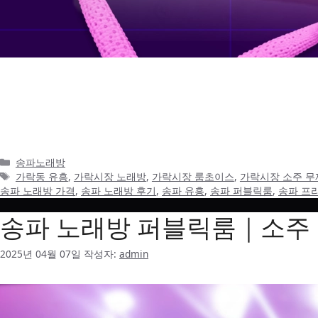
가락동 노래방 정보를 찾는 사용자가 바로 결정을 내리기 어려운 
에만 초점을 맞춥니다. 가격이나 추천을 넓게 반복하기보다, 실
위치, 식사 장소, …
더 읽기
카
송파노래방
테
태
가락동 유흥
,
가락시장 노래방
,
가락시장 룸초이스
,
가락시장 소주 무
고
그
송파 노래방 가격
,
송파 노래방 후기
,
송파 유흥
,
송파 퍼블릭룸
,
송파 프
리
송파 노래방 퍼블릭룸｜소주 
2025년 04월 07일
작성자:
admin