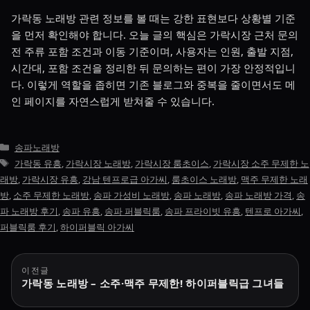
가락동 노래방 관련 정보를 볼 때는 강한 표현보다 상황별 기준
을 먼저 확인해야 합니다. 오늘 글의 핵심은 가락시장 근처 문의
전 주류 포함 조건과 이동 기준이며, 사용자는 인원, 출발 지점,
시간대, 포함 조건을 정리한 뒤 문의하는 편이 가장 안정적입니
다. 이렇게 역할을 좁히면 기존 블로그와 중복을 줄이면서도 메
인 페이지를 자연스럽게 받쳐줄 수 있습니다.
카
송파노래방
테
태
가락동 유흥
,
가락시장 노래방
,
가락시장 룸초이스
,
가락시장 소주 무제한 노
고
그
래방
,
가락시장 유흥
,
강남 텐프로급 아가씨
,
룸초이스 노래방
,
맥주 무제한 노래
리
방
,
소주 무제한 노래방
,
송파 가성비 노래방
,
송파 노래방
,
송파 노래방 가격
,
송
파 노래방 후기
,
송파 유흥
,
송파 퍼블릭룸
,
송파 프라이빗 유흥
,
텐프로 아가씨
,
퍼블릭룸 후기
,
하이퍼블릭 아가씨
글
이전글
가락동 노래방 – 소주·맥주 무제한! 하이퍼블릭급 그녀들
탐