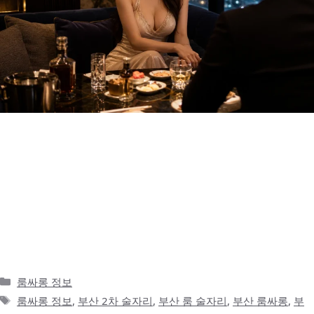
부산에서 룸싸롱 정보를 찾으면 왜 헷갈릴까 부산에서 룸싸롱 정보
를 처음 찾아보면 생각보다 헷갈리는 부분이 많습니다. 검색을 해보
면 비슷한 제목의 글은 많이 나오지만, 실제로 어떤 지역을 기준으로
봐야 하는지, 가격 구조는 어떻게 되는지, 예약은 어떤 식으로 해야
하는지 명확하게 정리된 정보는 많지 않습니다. 특히 처음 부산에 방
문하는 사람이라면 서면, 해운대, 광안리, 남포동처럼 지역 이름은
익숙해도 각각의 …
더 읽기
카
룸싸롱 정보
테
태
룸싸롱 정보
,
부산 2차 술자리
,
부산 룸 술자리
,
부산 룸싸롱
,
부
고
그