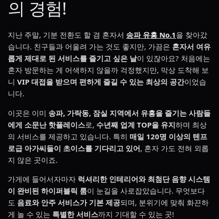
의 경험!
지난 주말, 기분 전환도 할 겸 혼자서
송파 유흥 No.1
을 찾아갔
습니다. 친구들과 어울려 가는 것도 좋지만, 가끔은
혼자서 여유
롭게 제대로 된 서비스를 즐기고 싶은 날
이 있잖아요? 처음에는
혼자 방문하는 게 어색하지 않을까 걱정했지만, 막상 도착해 보
니
VIP 대접을 받으며 편하게 즐길 수 있는 최상의 공간
이었습
니다.
이곳은 이미
송파, 가락동, 잠실 지역에서 유흥을 즐기는 사람들
에게 소문난 핫플레이스
로,
수년째 업계 TOP을 유지
하며 최상
의 서비스를 제공하고 있습니다. 특히
매일 120명 이상의 텐프
로급 아가씨들이 초이스를 기다리고 있어
, 혼자 가도 전혀 외롭
지 않은 곳이죠.
가게에 들어서자마자
럭셔리한 인테리어와 최첨단 음향 시스템
이 완비된 하이퍼블릭 룸
이 눈길을 사로잡았습니다. 무엇보다
도
음료와 안주 서비스가 기본 제공
되며, 분위기에 맞춰 화끈하
게 놀 수 있는
특별한 서비스
까지 기대할 수 있는 곳!