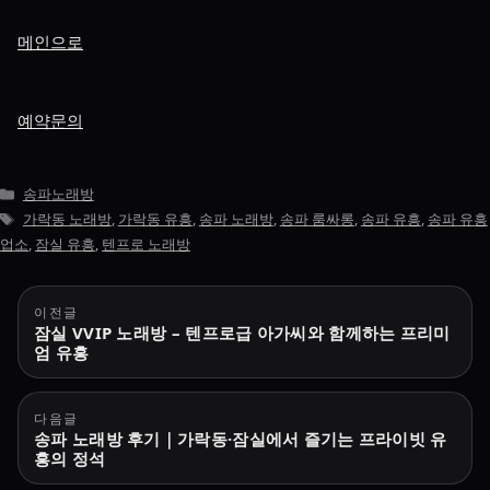
메인으로
예약문의
카
송파노래방
테
태
가락동 노래방
,
가락동 유흥
,
송파 노래방
,
송파 룸싸롱
,
송파 유흥
,
송파 유흥
고
그
업소
,
잠실 유흥
,
텐프로 노래방
리
글
이전글
잠실 VVIP 노래방 – 텐프로급 아가씨와 함께하는 프리미
탐
엄 유흥
색
다음글
송파 노래방 후기｜가락동·잠실에서 즐기는 프라이빗 유
흥의 정석