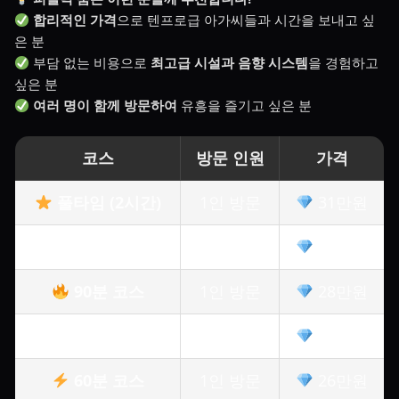
합리적인 가격
으로 텐프로급 아가씨들과 시간을 보내고 싶
은 분
부담 없는 비용으로
최고급 시설과 음향 시스템
을 경험하고
싶은 분
여러 명이 함께 방문하여
유흥을 즐기고 싶은 분
코스
방문 인원
가격
풀타임 (2시간)
1인 방문
31만원
2인 이상
26만원
90분 코스
1인 방문
28만원
2인 이상
22만원
60분 코스
1인 방문
26만원