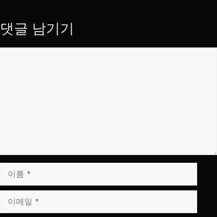
댓글 남기기
댓
글
이
름
이
메