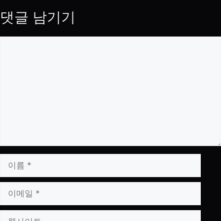
댓글 남기기
댓
글
이
름
이
메
일
웹