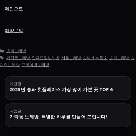
메인으로
예약문의
카
송파노래방
테
태
가락동노래방
,
단체모임노래방
,
서울노래방
,
송파 회식장소
,
송파노래방
,
송
고
그
파역노래방
,
프라이빗노래방
리
글
이전글
2025년 송파 핫플레이스 가장 많이 가본 곳 TOP 6
탐
색
다음글
가락동 노래방, 특별한 하루를 만들어 드립니다!