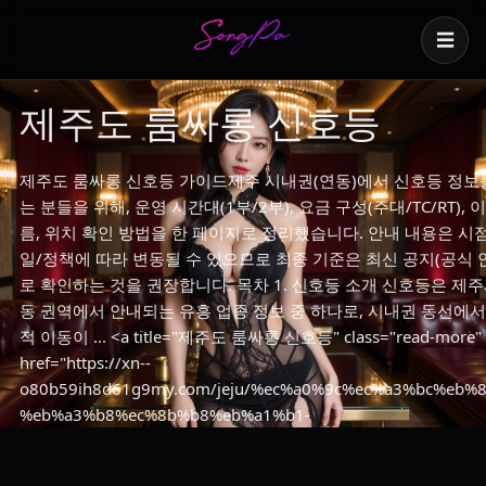
☰
제주도 룸싸롱 신호등
제주도 룸싸롱 신호등 가이드제주 시내권(연동)에서 신호등 정보
는 분들을 위해, 운영 시간대(1부/2부), 요금 구성(주대/TC/RT), 
름, 위치 확인 방법을 한 페이지로 정리했습니다. 안내 내용은 시
일/정책에 따라 변동될 수 있으므로 최종 기준은 최신 공지(공식 
로 확인하는 것을 권장합니다. 목차 1. 신호등 소개 신호등은 제주
동 권역에서 안내되는 유흥 업종 정보 중 하나로, 시내권 동선에서
적 이동이 ... <a title="제주도 룸싸롱 신호등" class="read-more"
href="https://xn--
o80b59ih8d61g9my.com/jeju/%ec%a0%9c%ec%a3%bc%eb%8
%eb%a3%b8%ec%8b%b8%eb%a1%b1-
%ec%8b%a0%ed%98%b8%eb%93%b1/" aria-label="제주도 
신호등에 대해 더 자세히 알아보세요">더 읽기</a>