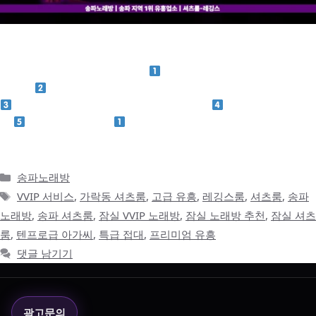
잠실 VVIP 노래방 – 텐프로급 아가씨와 함께하는 프리미엄 유흥의
진수 메인으로 예약문의 인덱스
서론 – 잠실 유흥의 끝판왕, VVIP
노래방
VVIP 룸의 특별함 – 셔츠룸, 레깅스룸보다 강렬한 서비스
룸 안에서 벌어지는 그녀들의 특별 서비스
VVIP 맞춤 가격 안
내
예약 및 이용 꿀팁
서론 – 잠실에서 만나는 VVIP 전용 노래
방 …
더 읽기
카
송파노래방
테
태
VVIP 서비스
,
가락동 셔츠룸
,
고급 유흥
,
레깅스룸
,
셔츠룸
,
송파
고
그
노래방
,
송파 셔츠룸
,
잠실 VVIP 노래방
,
잠실 노래방 추천
,
잠실 셔츠
리
룸
,
텐프로급 아가씨
,
특급 접대
,
프리미엄 유흥
댓글 남기기
광고문의