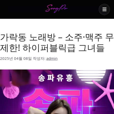
☰
VVIP 서비스
가락동 노래방 – 소주·맥주 무
제한! 하이퍼블릭급 그녀들
2025년 04월 08일
작성자:
admin