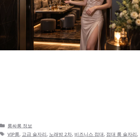
노래방은 2차 술자리에서 가장 익숙한 선택지다 1차 식사와 술자리
가 어느 정도 마무리되면 자연스럽게 떠오르는 곳이 노래방입니다.
회식이든 지인 모임이든, 혹은 가볍게 이어지는 술자리든 노래방은
분위기를 빠르게 올리기 좋은 공간입니다. 마이크를 잡고 노래를 부
르다 보면 어색했던 사람들 사이의 거리도 조금은 줄어들고, 처음 만
난 자리에서도 분위기가 부드러워지는 경우가 많습니다. 특히 송파
나 잠실처럼 도심형 술자리가 많은 지역에서는 노래방이 …
더 읽기
카
룸싸롱 정보
테
태
VIP룸
,
고급 술자리
,
노래방 2차
,
비즈니스 접대
,
접대 룸 술자리
,
고
그