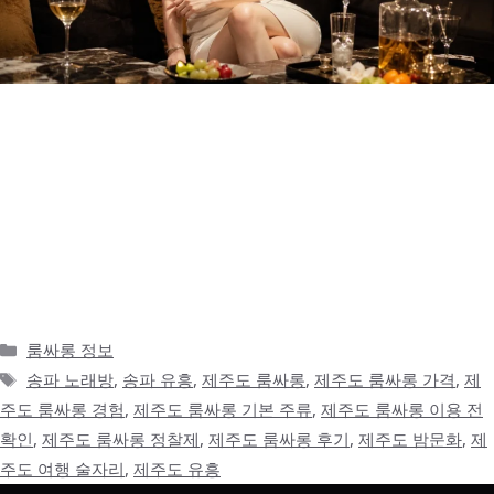
제주도 밤은 낮과 전혀 다른 분위기였다 제주도는 낮에 보면 바다,
카페, 오름, 맛집 같은 이미지가 먼저 떠오릅니다. 특히 여행으로 방
문하면 낮 일정이 워낙 풍성해서 밤에는 조용히 숙소에서 쉬는 것만
생각하기 쉽습니다. 그런데 막상 저녁이 지나고 밤이 되면 제주도는
또 다른 분위기를 보여줍니다. 낮에는 관광지 특유의 여유로움이 강
했다면, 밤에는 하루 일정을 마무리하며 술자리를 찾는 사람들의 흐
름이 …
더 읽기
카
룸싸롱 정보
테
태
송파 노래방
,
송파 유흥
,
제주도 룸싸롱
,
제주도 룸싸롱 가격
,
제
고
그
주도 룸싸롱 경험
,
제주도 룸싸롱 기본 주류
,
제주도 룸싸롱 이용 전
리
확인
,
제주도 룸싸롱 정찰제
,
제주도 룸싸롱 후기
,
제주도 밤문화
,
제
주도 여행 술자리
,
제주도 유흥