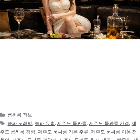
제주도 밤은 낮과 전혀 다른 분위기였다 제주도는 낮에 보면 바다,
카페, 오름, 맛집 같은 이미지가 먼저 떠오릅니다. 특히 여행으로 방
문하면 낮 일정이 워낙 풍성해서 밤에는 조용히 숙소에서 쉬는 것만
생각하기 쉽습니다. 그런데 막상 저녁이 지나고 밤이 되면 제주도는
또 다른 분위기를 보여줍니다. 낮에는 관광지 특유의 여유로움이 강
했다면, 밤에는 하루 일정을 마무리하며 술자리를 찾는 사람들의 흐
름이 …
더 읽기
카
룸싸롱 정보
테
태
송파 노래방
,
송파 유흥
,
제주도 룸싸롱
,
제주도 룸싸롱 가격
,
제
고
그
주도 룸싸롱 경험
,
제주도 룸싸롱 기본 주류
,
제주도 룸싸롱 이용 전
리