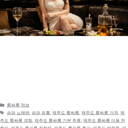
제주도 밤은 낮과 전혀 다른 분위기였다 제주도는 낮에 보면 바다,
카페, 오름, 맛집 같은 이미지가 먼저 떠오릅니다. 특히 여행으로 방
문하면 낮 일정이 워낙 풍성해서 밤에는 조용히 숙소에서 쉬는 것만
생각하기 쉽습니다. 그런데 막상 저녁이 지나고 밤이 되면 제주도는
또 다른 분위기를 보여줍니다. 낮에는 관광지 특유의 여유로움이 강
했다면, 밤에는 하루 일정을 마무리하며 술자리를 찾는 사람들의 흐
름이 …
더 읽기
카
룸싸롱 정보
테
태
송파 노래방
,
송파 유흥
,
제주도 룸싸롱
,
제주도 룸싸롱 가격
,
제
고
그
주도 룸싸롱 경험
,
제주도 룸싸롱 기본 주류
,
제주도 룸싸롱 이용 전
리