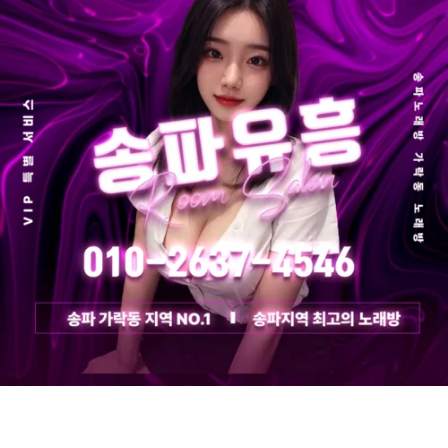
메인으로 예약문의 노래방은 단순히 노래를 부르는 곳이 아니라, 친