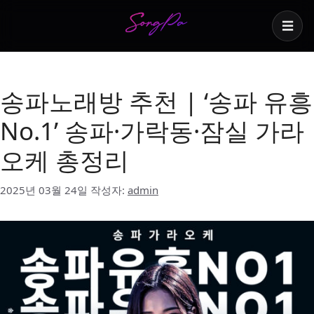
☰
잠실노래방
송파노래방 추천 | ‘송파 유흥
No.1’ 송파·가락동·잠실 가라
오케 총정리
2025년 03월 24일
작성자:
admin