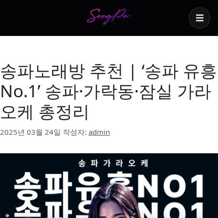
☰
잠실가라오케
송파노래방 추천 | ‘송파 유흥
No.1’ 송파·가락동·잠실 가라
오케 총정리
2025년 03월 24일
작성자:
admin