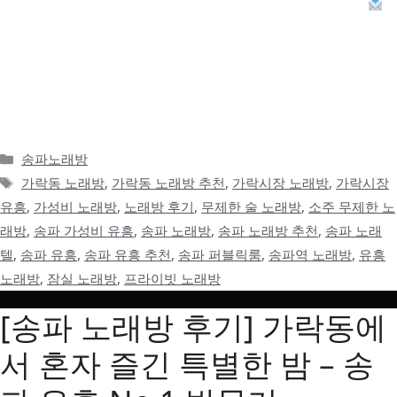
노출! 지금 바로 광고를 신청하고 고객의 시선을 사로잡으세요.
광고 문의하기 가락시장 노래방 분위기 맛집 노래방 찾았다… 가락
시장에서 진짜 놀다 옴 “요즘 가락시장 노래방 어디가 괜찮아?” 친구
들끼리 가볍게 1차를 끝내고 나면,자연스럽게 2차 장소로 떠오르는
게 바로 노래방이죠.그런데 단순히 노래만 부르고 끝나는 노래방은
이제 재미없잖아요?분위기, 음향, 서비스까지 고루 …
더 읽기
카
송파노래방
테
태
가락동 노래방
,
가락동 노래방 추천
,
가락시장 노래방
,
가락시장
고
그
유흥
,
가성비 노래방
,
노래방 후기
,
무제한 술 노래방
,
소주 무제한 노
리
래방
,
송파 가성비 유흥
,
송파 노래방
,
송파 노래방 추천
,
송파 노래
텔
,
송파 유흥
,
송파 유흥 추천
,
송파 퍼블릭룸
,
송파역 노래방
,
유흥
노래방
,
잠실 노래방
,
프라이빗 노래방
[송파 노래방 후기] 가락동에
서 혼자 즐긴 특별한 밤 – 송