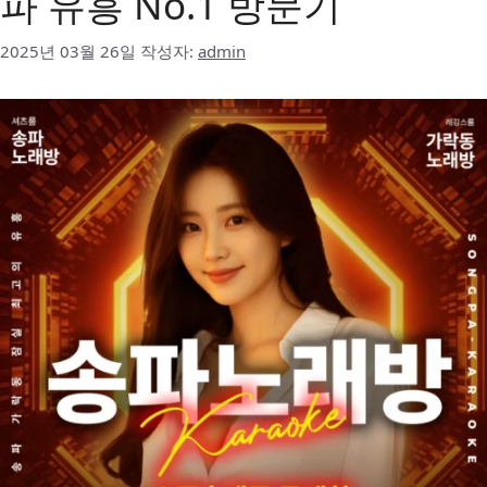
파 유흥 No.1 방문기
2025년 03월 26일
작성자:
admin