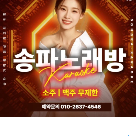
이 페이지에 광고를 노출하고 싶으신가요? 송파노래방 키워드 상위