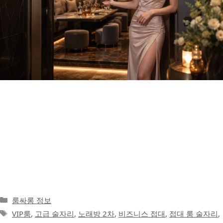
노래방은 2차 술자리에서 가장 익숙한 선택지다 1차 식사와 술자리
가 어느 정도 마무리되면 자연스럽게 떠오르는 곳이 노래방입니다.
회식이든 지인 모임이든, 혹은 가볍게 이어지는 술자리든 노래방은
분위기를 빠르게 올리기 좋은 공간입니다. 마이크를 잡고 노래를 부
르다 보면 어색했던 사람들 사이의 거리도 조금은 줄어들고, 처음 만
난 자리에서도 분위기가 부드러워지는 경우가 많습니다. 특히 송파
나 잠실처럼 도심형 술자리가 많은 지역에서는 노래방이 …
더 읽기
카
룸싸롱 정보
테
태
VIP룸
,
고급 술자리
,
노래방 2차
,
비즈니스 접대
,
접대 룸 술자리
,
고
그