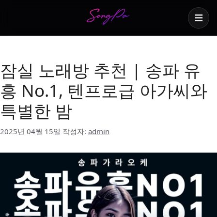
☰
과일안주 노래방
잠실 노래방 추천 | 송파 유
흥 No.1, 텐프로급 아가씨와
특별한 밤
2025년 04월 15일
작성자:
admin