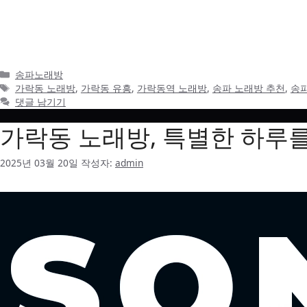
[송파 노래방 후기] 가락동에서 혼자 즐긴 특별한 밤 – 송파 유
웠다.술 한잔 하고 싶은데, 혼자서 가볍게 즐길만한 곳이 없을까 고
임 없이 예약부터 했다.가락동역에서 가까워서 …
더 읽기
카
송파노래방
테
태
가락동 노래방
,
가락동 유흥
,
가락동역 노래방
,
송파 노래방 추천
,
송파
고
그
댓글 남기기
리
가락동 노래방, 특별한 하루를
2025년 03월 20일
작성자:
admin