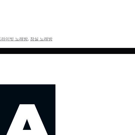
됐다.괜히 기분이 싱숭생숭하고, 그냥 집에 들어가기엔 뭔가 아쉬
곳! 송파 유흥 No.1이 있잖아.” 예전에도 만족했던 곳이라 망설
프라이빗 노래방
,
잠실 노래방