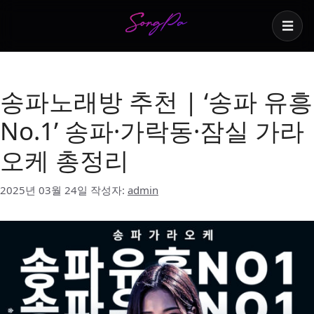
☰
가락동가라오케
송파노래방 추천 | ‘송파 유흥
No.1’ 송파·가락동·잠실 가라
오케 총정리
2025년 03월 24일
작성자:
admin