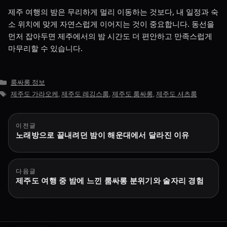
제주 여행의 밤은 무리하게 멀리 이동하는 것보다, 내 일정과 숙
소 위치에 맞게 자연스럽게 이어지는 것이 중요합니다. 동선을
먼저 잡아두면 제주에서의 밤 시간도 더 편안하고 만족스럽게
마무리할 수 있습니다.
카
룸싸롱 정보
테
태
제주도 가라오케
,
제주도 레깅스룸
,
제주도 룸싸롱
,
제주도 셔츠룸
고
그
리
글
이전글
노래방으로 끝내려던 밤이 해운대에서 달라진 이유
탐
색
다음글
제주도 여행 중 밤에 느낀 룸싸롱 분위기와 술자리 경험