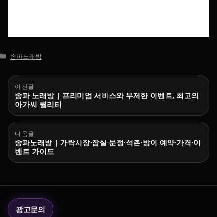
인
에서 이어서 확인하세요.
카
송파노래방
테
고
글
리
이전글
송파 노래방 | 프리미엄 서비스와 무제한 이벤트, 최고의
탐
아가씨 퀄리티
색
다음글
송파노래방 | 가락시장·잠실·문정·석촌·방이 예약·가격·이
벤트 가이드
광고문의