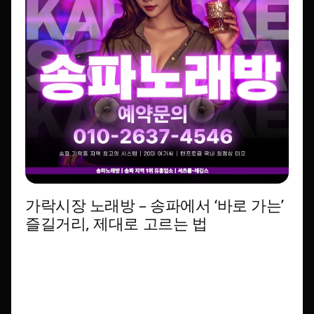
가락시장 노래방 – 송파에서 ‘바로 가는’
즐길거리, 제대로 고르는 법
가락시장 노래방
을 찾는 분들의 목적은 분명합니다.
가까운 거리, 깔끔한 시설, 합리적인 가격, 그리고 분
위기.
하지만 검색해 보면 정보가 산만하고 광고성 문구가